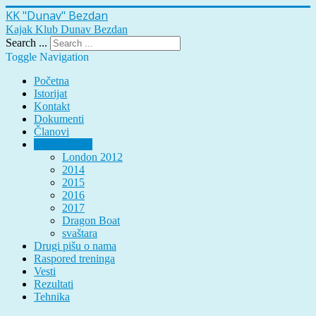
KK "Dunav" Bezdan
Kajak Klub Dunav Bezdan
Search ...
Toggle Navigation
Početna
Istorijat
Kontakt
Dokumenti
Članovi
Galerija slika
London 2012
2014
2015
2016
2017
Dragon Boat
svaštara
Drugi pišu o nama
Raspored treninga
Vesti
Rezultati
Tehnika