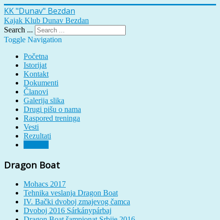
KK "Dunav" Bezdan
Kajak Klub Dunav Bezdan
Search ...
Toggle Navigation
Početna
Istorijat
Kontakt
Dokumenti
Članovi
Galerija slika
Drugi pišu o nama
Raspored treninga
Vesti
Rezultati
Tehnika
Dragon Boat
Mohacs 2017
Tehnika veslanja Dragon Boat
IV. Bački dvoboj zmajevog čamca
Dvoboj 2016 Sárkánypárbaj
Dragon Boat šampionat Srbije 2016