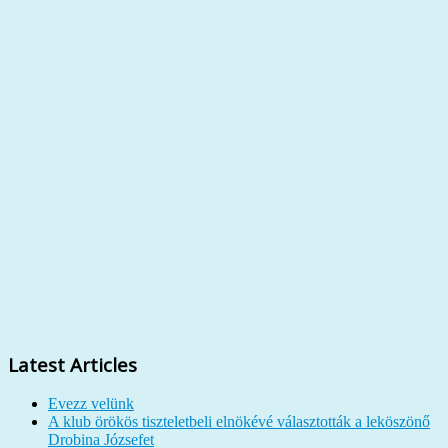
Latest Articles
Evezz velünk
A klub örökös tiszteletbeli elnökévé választották a leköszönő
Drobina Józsefet