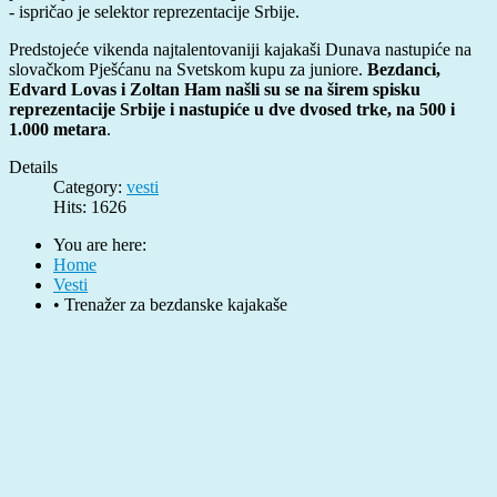
- ispričao je selektor reprezentacije Srbije.
Predstojeće vikenda najtalentovaniji kajakaši Dunava nastupiće na
slovačkom Pješćanu na Svetskom kupu za juniore.
Bezdanci,
Edvard Lovas i Zoltan Ham našli su se na širem spisku
reprezentacije Srbije i nastupiće u dve dvosed trke, na 500 i
1.000 metara
.
Details
Category:
vesti
Hits: 1626
You are here:
Home
Vesti
• Trenažer za bezdanske kajakaše