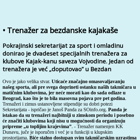
• Trenažer za bezdanske kajakaše
Pokrajinski sekretarijat za sport i omladinu
donirao je dvadeset specijalnih trenažera za
klubove Kajak-kanu saveza Vojvodine. Jedan od
trenažera je već „doputovao” u Bezdan
Ovo je jako velika stvar.
Uticaće značajno omasovaljavanju
našeg sporta, ali pre svega doprineti ostanku naših takmičara u
matičnim klubovima, jer neće morati kao do sada odlaze u
Beograd, kao što je to bila masovna pojava pre pet godina
.
Trenažeri i zimus ustanovljene stipendije su dobri potezi
Sekretarijata - ispričao je Janoš Panda za SOinfo.org.
Panda je
istakao da su trenažeri najbitniji u zimskom periodu i posebno
će značiti klubovima koji nisu u mogućnosti da organizuju
pripreme „u toplijim krajevima”
. - Trenažer namenjen KK
Dunavu, juče je isporučen i već je u funkciji u klupskim
prostorijama.
Biće stalno dostupan svim takmičarskim uzrastima