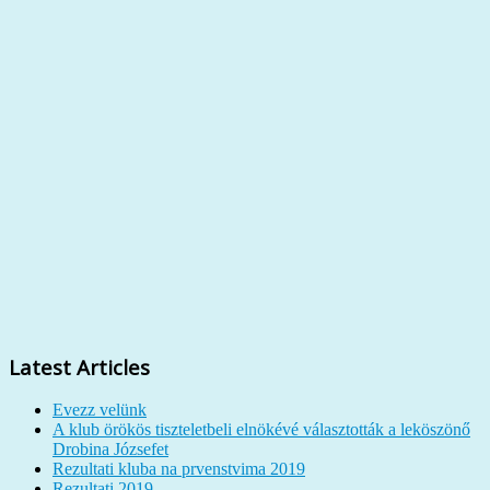
Latest Articles
Evezz velünk
A klub örökös tiszteletbeli elnökévé választották a leköszönő
Drobina Józsefet
Rezultati kluba na prvenstvima 2019
Rezultati 2019