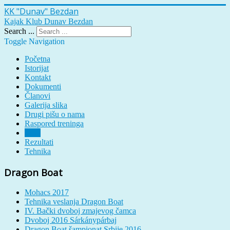
KK "Dunav" Bezdan
Kajak Klub Dunav Bezdan
Search ...
Toggle Navigation
Početna
Istorijat
Kontakt
Dokumenti
Članovi
Galerija slika
Drugi pišu o nama
Raspored treninga
Vesti
Rezultati
Tehnika
Dragon Boat
Mohacs 2017
Tehnika veslanja Dragon Boat
IV. Bački dvoboj zmajevog čamca
Dvoboj 2016 Sárkánypárbaj
Dragon Boat šampionat Srbije 2016