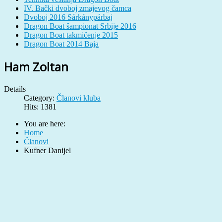
IV. Bački dvoboj zmajevog čamca
Dvoboj 2016 Sárkánypárbaj
Dragon Boat šampionat Srbije 2016
Dragon Boat takmičenje 2015
Dragon Boat 2014 Baja
Ham Zoltan
Details
Category:
Članovi kluba
Hits: 1381
You are here:
Home
Članovi
Kufner Danijel