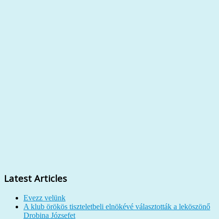
Latest Articles
Evezz velünk
A klub örökös tiszteletbeli elnökévé választották a leköszönő
Drobina Józsefet