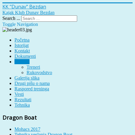
KK "Dunav" Bezdan
Kajak Klub Dunav Bezdan
Search ...
Toggle Navigation
Početna
Istorijat
Kontakt
Dokumenti
Članovi
Treneri
Rukovodstvo
Galerija slika
Drugi pišu o nama
Raspored treninga
Vesti
Rezultati
Tehnika
Dragon Boat
Mohacs 2017
Tehnika veslanja Dragon Boat