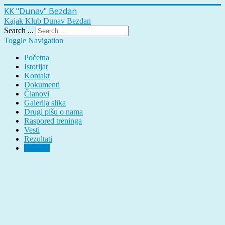
KK "Dunav" Bezdan
Kajak Klub Dunav Bezdan
Search ...
Toggle Navigation
Početna
Istorijat
Kontakt
Dokumenti
Članovi
Galerija slika
Drugi pišu o nama
Raspored treninga
Vesti
Rezultati
Tehnika