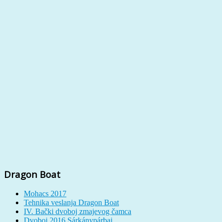
Dragon Boat
Mohacs 2017
Tehnika veslanja Dragon Boat
IV. Bački dvoboj zmajevog čamca
Dvoboj 2016 Sárkánypárbaj