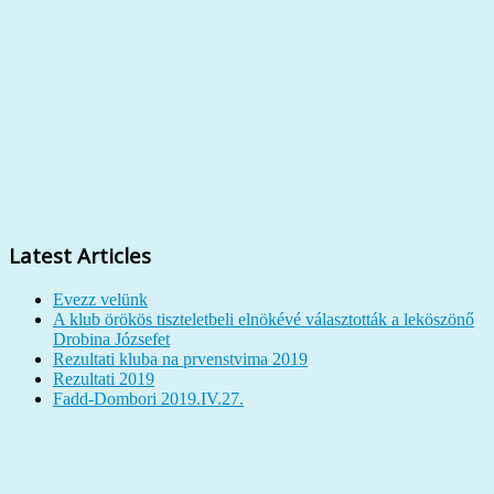
Latest Articles
Evezz velünk
A klub örökös tiszteletbeli elnökévé választották a leköszönő
Drobina Józsefet
Rezultati kluba na prvenstvima 2019
Rezultati 2019
Fadd-Dombori 2019.IV.27.